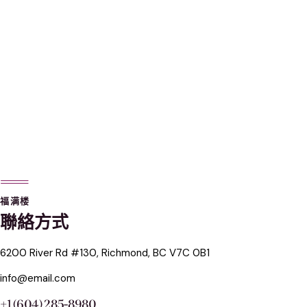
福满楼
聯絡方式
6200 River Rd #130, Richmond, BC V7C 0B1
info@email.com
+1 (604) 285-8980